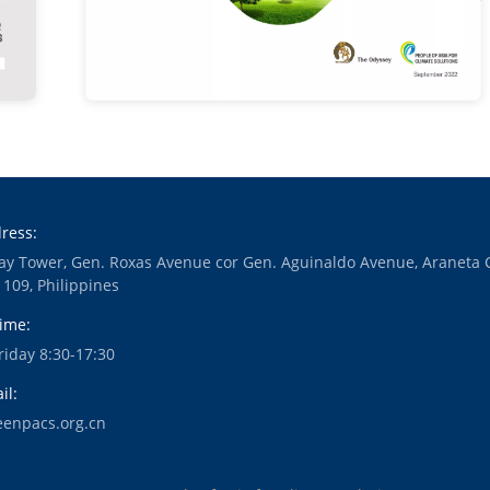
ress:
ay Tower, Gen. Roxas Avenue cor Gen. Aguinaldo Avenue, Araneta C
1109, Philippines
ime:
iday 8:30-17:30
il:
eenpacs.org.cn