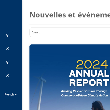
Nouvelles et événem
Avenir sans charbon
Le pont
Centre de presse
Actions pour le climat
Centre de rapport
À propos de nous
Centre visuel
Conseil d’administration
Nos partenaires
French
Annonces d’emploi