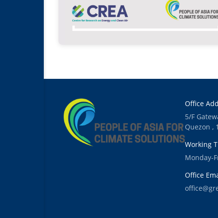
Office Add
5/F Gatew
Quezon , 
Working T
Monday-Fr
Office Ema
office@gr